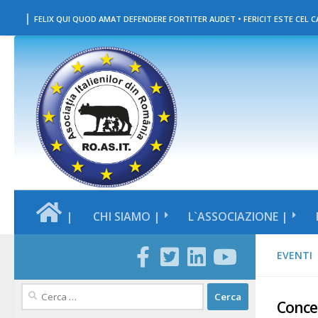
|
Salta al contenuto
FELIX QUI QUOD AMAT DEFENDERE FORTITER AUDET • FERICIT ESTE CEL CA
|
CHI SIAMO |
L`ASSOCIAZIONE |
EVENTI
Ricerca
Concer
per: