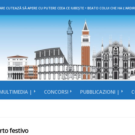
RE CUTEAZĂ SĂ APERE CU PUTERE CEEA CE IUBEȘTE • BEATO COLUI CHE HA L’ARDIR
MULTIMEDIA |
CONCORSI
PUBBLICAZIONI |
C
to festivo