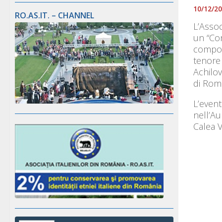
10/12/2
RO.AS.IT. – CHANNEL
L’Assoc
un “Con
composi
tenore
Achilov
di Rom
L’event
nell’Au
Calea Vi