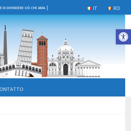
|
IT
RO
E DI DIFENDERE CIÒ CHE AMA
Apri la 
ONTATTO