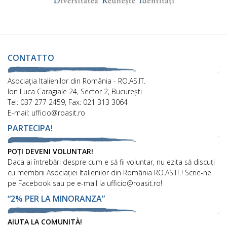
CONTATTO
Asociaţia Italienilor din România - RO.AS.IT.
Ion Luca Caragiale 24, Sector 2, București
Tel: 037 277 2459, Fax: 021 313 3064
E-mail: ufficio@roasit.ro
PARTECIPA!
POȚI DEVENI VOLUNTAR!
Daca ai întrebări despre cum e să fii voluntar, nu ezita să discuți
cu membrii Asociației Italienilor din România RO.AS.IT.! Scrie-ne
pe Facebook sau pe e-mail la ufficio@roasit.ro!
“2% PER LA MINORANZA”
AIUTA LA COMUNITÀ!