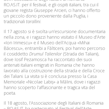
RO.AS.IT. per il festival, e gli ospiti italiani, tra cui il
giovane regista Giuseppe Arcieri, ci hanno offerto
un piccolo dono proveniente dalla Puglia, i
tradizionali
tarallini
.
Il 17 agosto si è svolta un’escursione documentaria
nella zona, e i ragazzi hanno visitato il Museo d’Arte
«Ion Irimescu» e il Museo dell’Acqua «Mihai
Băcescu», entrambi a Fălticeni, poi hanno percorso
il cosiddetto
Drumul Talienilor
(Strada dei Taliani),
dove Iosif Pezamosca ha raccontato dei suoi
antenati italiani emigrati in Romania che hanno
lavorato alla costruzione della strada e della Croce
dei Taliani. La visita si è conclusa presso la Casa
Memoriale «Nicolae Labiș» a Mălini, dove i ragazzi
hanno scoperto l’affascinante e tragica vita del
poeta.
Il 18 agosto, l’Associazione degli Italiani di Romania
– RO.AS.IT. ha partecipato al Festival dell’Arte