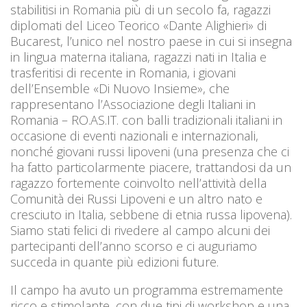
stabilitisi in Romania più di un secolo fa, ragazzi
diplomati del Liceo Teorico «Dante Alighieri» di
Bucarest, l’unico nel nostro paese in cui si insegna
in lingua materna italiana, ragazzi nati in Italia e
trasferitisi di recente in Romania, i giovani
dell’Ensemble «Di Nuovo Insieme», che
rappresentano l’Associazione degli Italiani in
Romania – RO.AS.IT. con balli tradizionali italiani in
occasione di eventi nazionali e internazionali,
nonché giovani russi lipoveni (una presenza che ci
ha fatto particolarmente piacere, trattandosi da un
ragazzo fortemente coinvolto nell’attività della
Comunità dei Russi Lipoveni e un altro nato e
cresciuto in Italia, sebbene di etnia russa lipovena).
Siamo stati felici di rivedere al campo alcuni dei
partecipanti dell’anno scorso e ci auguriamo
succeda in quante più edizioni future.
Il campo ha avuto un programma estremamente
ricco e stimolante, con due tipi di workshop e una