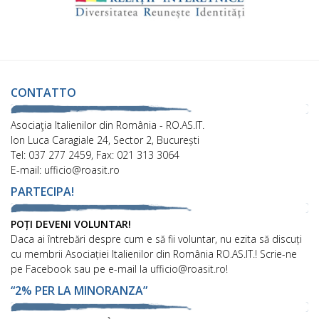
CONTATTO
Asociaţia Italienilor din România - RO.AS.IT.
Ion Luca Caragiale 24, Sector 2, București
Tel: 037 277 2459, Fax: 021 313 3064
E-mail: ufficio@roasit.ro
PARTECIPA!
POȚI DEVENI VOLUNTAR!
Daca ai întrebări despre cum e să fii voluntar, nu ezita să discuți
cu membrii Asociației Italienilor din România RO.AS.IT.! Scrie-ne
pe Facebook sau pe e-mail la ufficio@roasit.ro!
“2% PER LA MINORANZA”